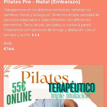
Pilates Pre - Natal (Embarazo)
Trabajaremos en los distintos trimestres, tratando los
cambios, físicos y biológicos. Tenemos amplia variedad de
ejercicios adaptados a cada trimestre con diferentes
elementos. Tanto de pie, sentados, o contra la pared.
Finalizamos con ejercicios de encaje y dilatación. Lee el
temario y la info ⬇⬇⬇
€150
€144