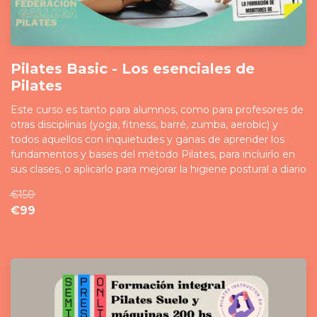
Pilates Basic - Los esenciales de
Pilates
Este curso es tanto para alumnos, como para profesores de
otras disciplinas (yoga, fitness, barré, zumba, aerobic) y
todos aquellos con inquietudes y ganas de aprender los
fundamentos y bases del método Pilates, para incluirlo en
sus clases, o aplicarlo para mejorar la higiene postural a diario
€150
€99