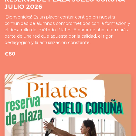
JULIO 2026
¡Bienvenidxs! Es un placer contar contigo en nuestra
comunidad de alumnos comprometidos con la formación y
el desarrollo del método Pilates. A partir de ahora formarás
parte de una red que apuesta por la calidad, el rigor
pedagógico y la actualización constante.
€80