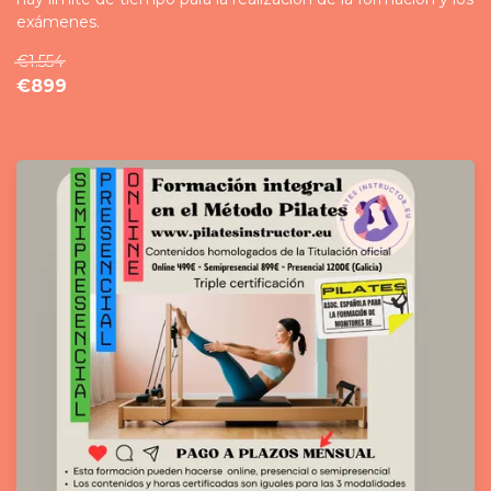
exámenes.
€1.554
€899