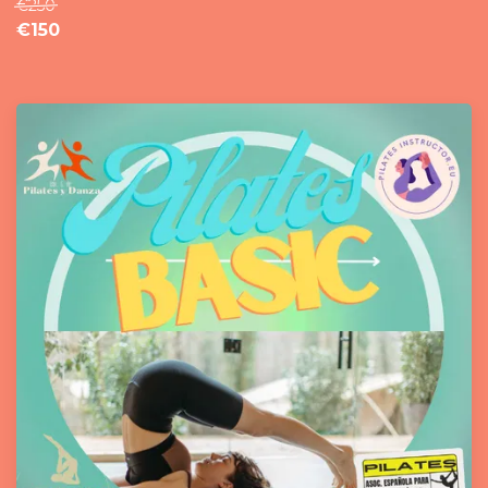
€250
€150