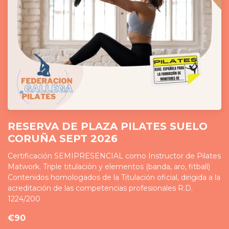
RESERVA DE PLAZA PILATES SUELO
CORUÑA SEPT 2026
Certificación SEMIPRESENCIAL como Instructor de Pilates
Matwork. Triple titulación y elementos (banda, aro, fitball)
Contenidos homologados de la Titulación oficial, dirigida a la
acreditación de las competencias profesionales R.D.
1224/200
€90