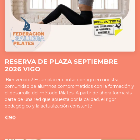
RESERVA DE PLAZA SEPTIEMBRE
2026 VIGO
¡Bienvenidxs! Es un placer contar contigo en nuestra
comunidad de alumnos comprometidos con la formación y
el desarrollo del método Pilates. A partir de ahora formarás
parte de una red que apuesta por la calidad, el rigor
pedagógico y la actualización constante
€90