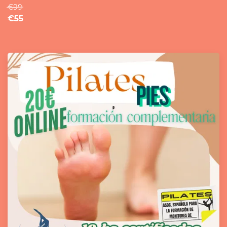
€99
€55