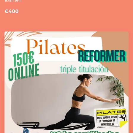
examen
€400