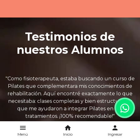
Testimonios de
nuestros Alumnos
"Como fisioterapeuta, estaba buscando un curso de
Pilates que complementara mis conocimientos de
rehabilitación. Aquí encontré exactamente lo que
necesitaba: clases completas y bien estructuradas
que me ayudaron a integrar Pilates en mis
tratamientos. ¡100% recomendable!"
menu
home
person
Menú
Inicio
Ingresar
Ana Rodríguez - Fisioterapeuta