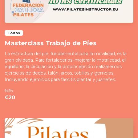
Todos
Masterclass Trabajo de Pies
​​​​​​​La estructura del pie, fundamental para la movilidad, es la
gran olvidada. Para fortalecerlos, mejorar la motriicdad, el
equilibrio, la circulación y la propiocepción realizaremos
ejercicios de dedos, talón, arcos, tobillos y gemelos.
Incluyendo ejercicios para fascitis plantar y juanetes.
€35
€20