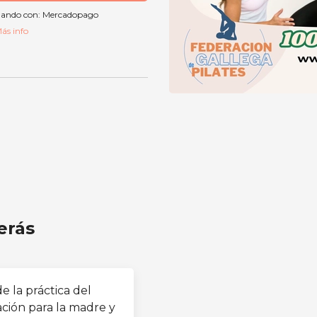
ando con:
Mercadopago
ás info
erás
e la práctica del
tación para la madre y