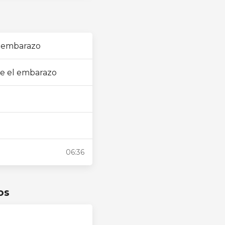
 y embarazo
nte el embarazo
06:36
os