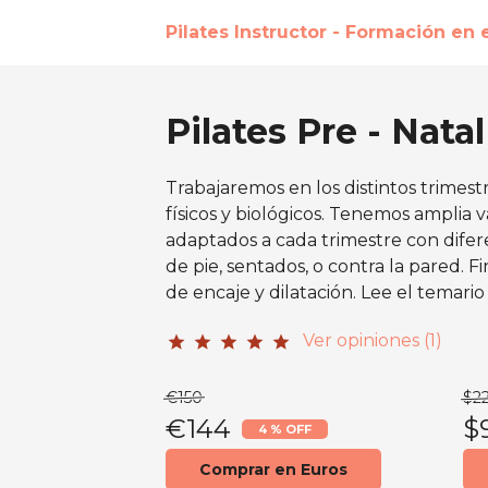
Pilates Instructor - Formación en 
Pilates Pre - Nata
Trabajaremos en los distintos trimestr
físicos y biológicos. Tenemos amplia v
adaptados a cada trimestre con dife
de pie, sentados, o contra la pared. F
de encaje y dilatación. Lee el temario
Ver opiniones (1)
star
star
star
star
star
€150
$2
€144
$
4 % OFF
Comprar en Euros