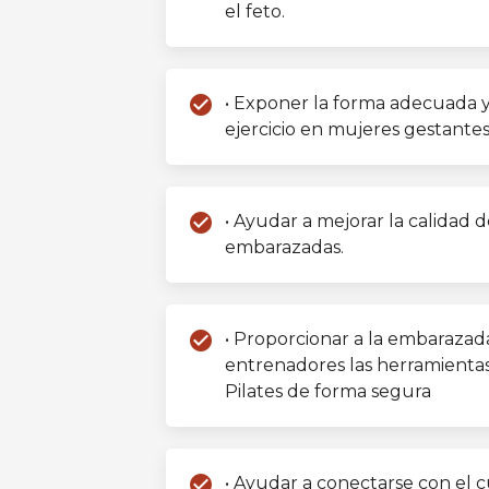
el feto.
check_circle
• Exponer la forma adecuada y
ejercicio en mujeres gestantes
check_circle
• Ayudar a mejorar la calidad 
embarazadas.
check_circle
• Proporcionar a la embarazada,
entrenadores las herramientas
Pilates de forma segura
check_circle
• Ayudar a conectarse con el 