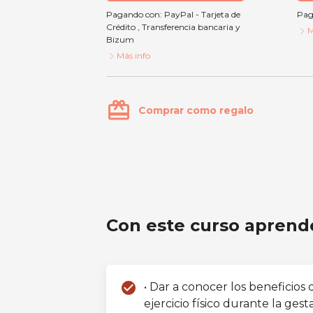
Pagando con:
PayPal - Tarjeta de
Pag
Crédito
,
Transferencia bancaria
y
M
Bizum
Más info
card_giftcard
Comprar como regalo
Pilates Pre - Natal (Embarazo)
Con este curso aprend
check_circle
• Dar a conocer los beneficios d
ejercicio físico durante la ges