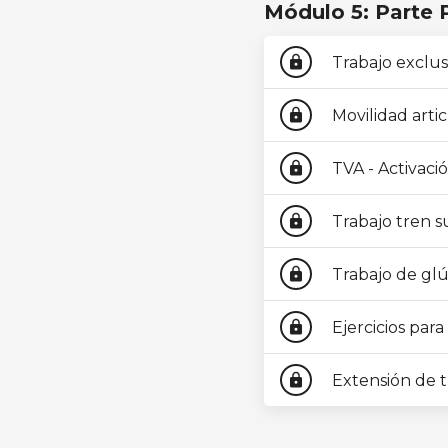
Módulo 5: Parte P
Trabajo exclu
lock
Movilidad artic
lock
TVA - Activaci
lock
Trabajo tren s
lock
Trabajo de gl
lock
Ejercicios para
lock
Extensión de t
lock