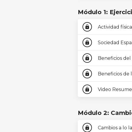
Módulo 1: Ejercic
Actividad físi
lock
Sociedad Españ
lock
Beneficios del 
lock
Beneficios de 
lock
Video Resume
lock
Módulo 2: Cambio
Cambios a lo l
lock