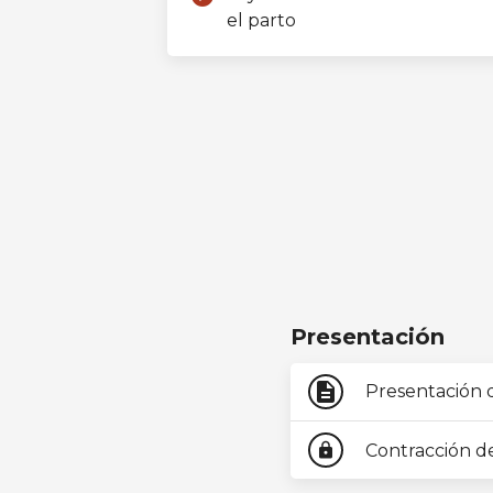
el parto
Presentación
description
Presentación 
Contracción d
lock