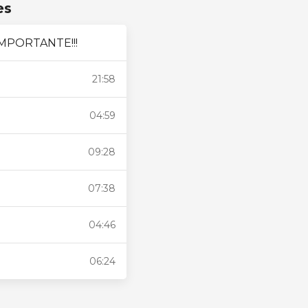
es
 IMPORTANTE!!!
21:58
04:59
09:28
07:38
04:46
06:24