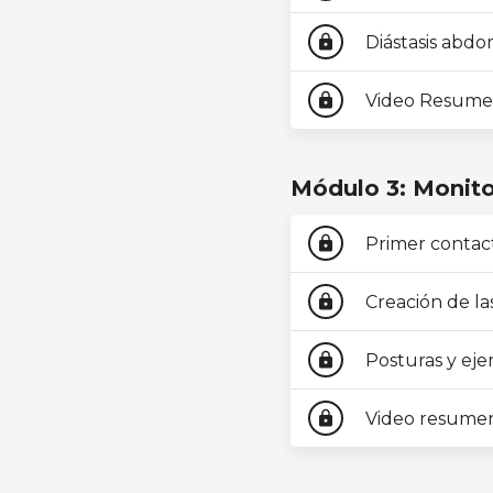
Diástasis abdo
lock
Video Resume
lock
Módulo 3: Monitor
Primer contact
lock
Creación de las
lock
Posturas y ejer
lock
Video resume
lock