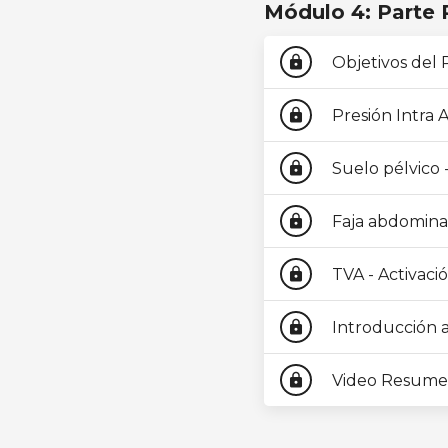
Módulo 4: Parte 
Objetivos del 
lock
Presión Intra A
lock
Suelo pélvico -
lock
Faja abdominal 
lock
TVA - Activaci
lock
Introducción a
lock
Video Resume
lock