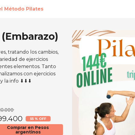
el Método Pilates
l (Embarazo)
es, tratando los cambios,
ariedad de ejercicios
rentes elementos. Tanto
inalizamos con ejercicios
 y la info ⬇⬇⬇
20.000
99.400
55 % OFF
Comprar en Pesos
argentinos